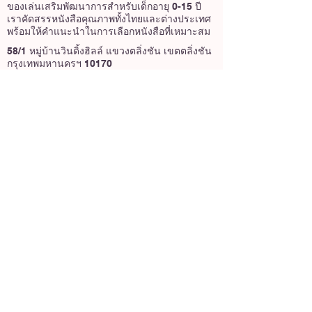
ของเล่นเสริมพัฒนาการสำหรับเด็กอายุ 0-15 ปี
เราคัดสรรหนังสือคุณภาพทั้งไทยและต่างประเทศ
พร้อมให้คำแนะนำในการเลือกหนังสือที่เหมาะสม
58/1 หมู่บ้านวินดิ้งฮิลล์ แขวงตลิ่งชัน เขตตลิ่งชัน
กรุงเทพมหานครฯ 10170
เกี่ยวกับเรา
@3pigkidbook
หมูสามตัว หนังสือเด็ก
3pigkidbook
หมูสามตัวหนังสือเด็ก
นโยบายร้านค้า
นโยบายความเป็นส่วนตัว
นโยบายการเข้าถึงเว็บไซต์
นโยบายการจัดส่ง
ข้อกำหนดและเงื่อนไข