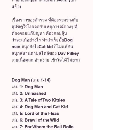
แข็ง)
เรื่องราวของตำรวจ ที่ต้องรวมร่างกับ
สุนัขคู่ใจไปเจอกับเหตุการณ์ต่างๆ ที่
ต้องคอยแก้ปัญหา ต้องคอยลุ้น
ว่าจะแก้อย่างไร ทำสำเร็จมั้ยDog
man สนุกยังไงCat kid ก็ไม่แพ้กัน
สนุกสนานตามสไตล์ของ Dav Pilkey
เลยเนื้อตลก อ่านง่าย เข้าใจได้ไม่ยาก
Dog Man (เล่ม 1-14)
เล่ม 1: Dog Man
เล่ม 2: Unleashed
เล่ม 3: A Tale of Two Kitties
เล่ม 4: Dog Man and Cat Kid
เล่ม 5: Lord of the Fleas
เล่ม 6: Brawl of the Wild
เล่ม 7: For Whom the Ball Rolls