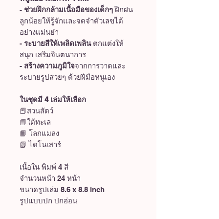
-
ช่วยฝึกกล้ามเนื้อมือของเด็กๆ
ฝึกฝน
ลูกน้อยให้รู้จักและจดจำตัวเลขได้
อย่างเเม่นยำ
-
ระบายสีให้เพลิดเพลิน
ตกแต่งให้
สนุก เสริมจินตนาการ
-
สร้างความภูมิใจ
จากการวาดและ
ระบายรูปสวยๆ ด้วยฝีมือหนูเอง
ในชุดมี 4 เล่มให้เลือก
📕สวนสัตว์
📘ใต้ทะเล
📙 โลกแมลง
📗 ไดโนเสาร์
เนื้อใน พิมพ์ 4 สี
จำนวนหน้า 24 หน้า
ขนาดรูปเล่ม 8.6 x 8.8 inch
รูปแบบปก ปกอ่อน