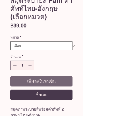
สมุดระบายสี Fam คำ
ศัพท์ไทย-อังกฤษ
(เลือกหมวด)
ราคา
฿39.00
หมวด
*
จำนวน
*
เพิ่มลงในรถเข็น
ซื้อเลย
สมุดภาพระบายสีพร้อมคำศัพท์ 2
ภาษา ไทย-อังกฤษ