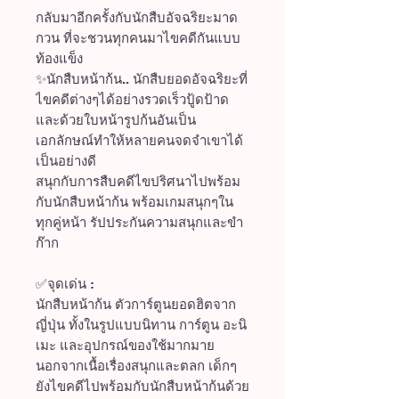
กลับมาอีกครั้งกับนักสืบอัจฉริยะมาด
กวน ที่จะชวนทุกคนมาไขคดีกันแบบ
ท้องแข็ง
✨นักสืบหน้าก้น.. นักสืบยอดอัจฉริยะที่
ไขคดีต่างๆได้อย่างรวดเร็วปู้ดป้าด
และด้วยใบหน้ารูปก้นอันเป็น
เอกลักษณ์ทำให้หลายคนจดจำเขาได้
เป็นอย่างดี
สนุกกับการสืบคดีไขปริศนาไปพร้อม
กับนักสืบหน้าก้น พร้อมเกมสนุกๆใน
ทุกคู่หน้า รัปประกันความสนุกและขำ
ก๊าก
✅จุดเด่น :
นักสืบหน้าก้น ตัวการ์ตูนยอดฮิตจาก
ญี่ปุ่น ทั้งในรูปแบบนิทาน การ์ตูน อะนิ
เมะ และอุปกรณ์ของใช้มากมาย
นอกจากเนื้อเรื่องสนุกและตลก เด็กๆ
ยังไขคดีไปพร้อมกับนักสืบหน้าก้นด้วย