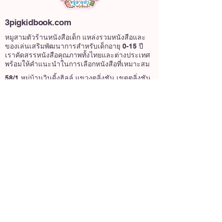
3pigkidbook.com
หมูสามตัวร้านหนังสือเด็ก แหล่งรวมหนังสือและ
ของเล่นเสริมพัฒนาการสำหรับเด็กอายุ 0-15 ปี
เราคัดสรรหนังสือคุณภาพทั้งไทยและต่างประเทศ
พร้อมให้คำแนะนำในการเลือกหนังสือที่เหมาะสม
58/1 หมู่บ้านวินดิ้งฮิลล์ แขวงตลิ่งชัน เขตตลิ่งชัน
กรุงเทพมหานครฯ 10170
เกี่ยวกับเรา
@3pigkidbook
หมูสามตัว หนังสือเด็ก
3pigkidbook
หมูสามตัวหนังสือเด็ก
นโยบายร้านค้า
นโยบายความเป็นส่วนตัว