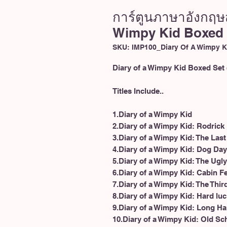
การ์ตูนภาษาอังกฤษส
Wimpy Kid Boxed 
SKU: IMP100_Diary Of A Wimpy K
Diary of a Wimpy Kid Boxed Set
Titles Include..
1.Diary of a Wimpy Kid
2.Diary of a Wimpy Kid: Rodrick
3.Diary of a Wimpy Kid: The Las
4.Diary of a Wimpy Kid: Dog Da
5.Diary of a Wimpy Kid: The Ugly
6.Diary of a Wimpy Kid: Cabin F
7.Diary of a Wimpy Kid: The Thir
8.Diary of a Wimpy Kid: Hard luc
9.Diary of a Wimpy Kid: Long Ha
10.Diary of a Wimpy Kid: Old Sc