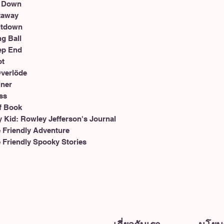
e Down
etaway
eltdown
ng Ball
eep End
ot
Överlöde
iner
ss
lf Book
 Kid: Rowley Jefferson's Journal
 Friendly Adventure
Friendly Spooky Stories